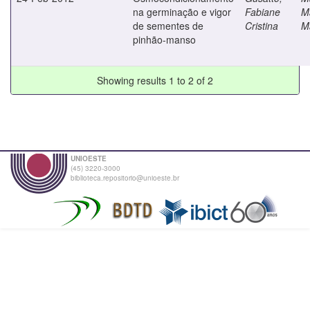
na germinação e vigor
Fabiane
M
de sementes de
Cristina
M
pinhão-manso
Showing results 1 to 2 of 2
UNIOESTE
(45) 3220-3000
biblioteca.repositorio@unioeste.br