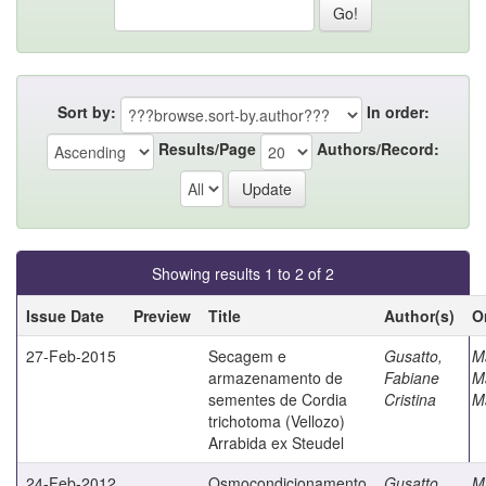
Sort by:
In order:
Results/Page
Authors/Record:
Showing results 1 to 2 of 2
Issue Date
Preview
Title
Author(s)
O
27-Feb-2015
Secagem e
Gusatto,
M
armazenamento de
Fabiane
M
sementes de Cordia
Cristina
M
trichotoma (Vellozo)
Arrabida ex Steudel
24-Feb-2012
Osmocondicionamento
Gusatto,
M