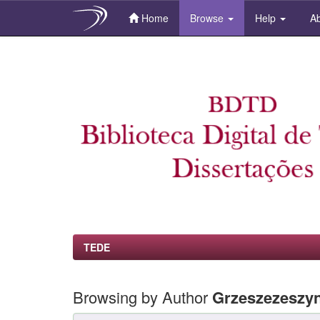
Home
Browse
Help
Ab
Skip
navigation
TEDE
Browsing by Author
Grzeszezeszyn