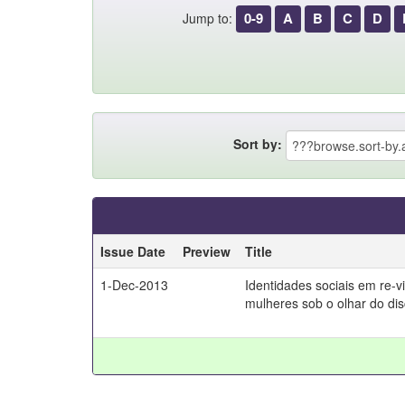
0-9
A
B
C
D
Jump to:
Sort by:
Issue Date
Preview
Title
1-Dec-2013
Identidades sociais em re-v
mulheres sob o olhar do disc