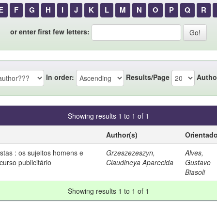
E
F
G
H
I
J
K
L
M
N
O
P
Q
R
or enter first few letters:
In order:
Results/Page
Autho
Showing results 1 to 1 of 1
Author(s)
Orientado
istas : os sujeitos homens e
Grzeszezeszyn,
Alves,
urso publicitário
Claudineya Aparecida
Gustavo
Biasoli
Showing results 1 to 1 of 1