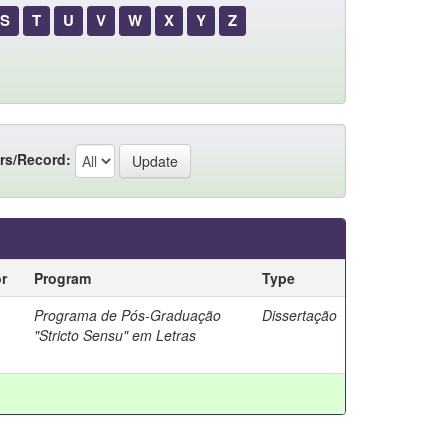
S
T
U
V
W
X
Y
Z
rs/Record:
r
Program
Type
Programa de Pós-Graduação
Dissertação
"Stricto Sensu" em Letras