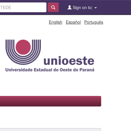
Sign on to:
English
Español
Português