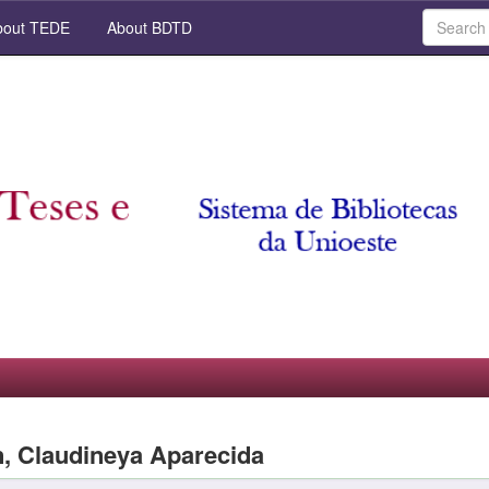
out TEDE
About BDTD
, Claudineya Aparecida