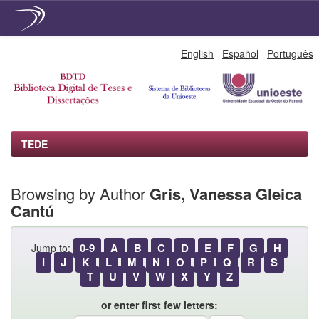
Skip
English
Español
Português
navigation
TEDE
Browsing by Author
Gris, Vanessa Gleica
Cantú
0-9
A
B
C
D
E
F
G
H
Jump to:
I
J
K
L
M
N
O
P
Q
R
S
T
U
V
W
X
Y
Z
or enter first few letters: