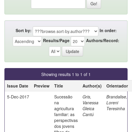
Sort by:
In order:
Results/Page
Authors/Record:
Showing results 1 to 1 of 1
Issue Date
Preview
Title
Author(s)
Orientador
5-Dec-2017
Sucessão
Gris,
Brandalise,
na
Vanessa
Loreni
agricultura
Gleica
Teresinha
familiar: as
Cantú
perspectivas
dos jovens
filhos de