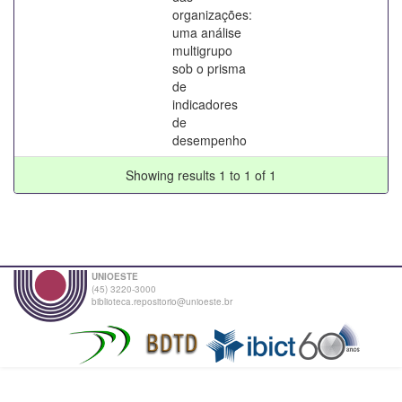
organizações:
uma análise
multigrupo
sob o prisma
de
indicadores
de
desempenho
Showing results 1 to 1 of 1
UNIOESTE
(45) 3220-3000
biblioteca.repositorio@unioeste.br