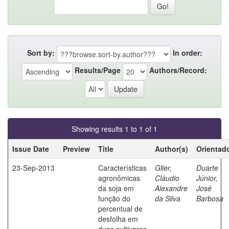
Sort by:
In order:
Results/Page
Authors/Record:
Showing results 1 to 1 of 1
Issue Date
Preview
Title
Author(s)
Orientad
23-Sep-2013
Características
Glier,
Duarte
agronômicas
Cláudio
Júnior,
da soja em
Alexandre
José
função do
da Silva
Barbosa
percentual de
desfolha em
duas cultivares