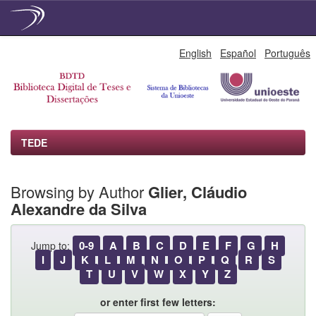
Skip
English
Español
Português
navigation
TEDE
Browsing by Author
Glier, Cláudio
Alexandre da Silva
0-9
A
B
C
D
E
F
G
H
Jump to:
I
J
K
L
M
N
O
P
Q
R
S
T
U
V
W
X
Y
Z
or enter first few letters: