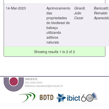
14-Mar-2023
Aprimoramento
Girardi,
Bariccatti,
das
Julio
Reinaldo
propriedades
Cezar
Aparecid
do biodiesel de
babaçu
utilizando
aditivos
naturais
Showing results 1 to 2 of 2
UNIOESTE
(45) 3220-3000
biblioteca.repositorio@unioeste.br