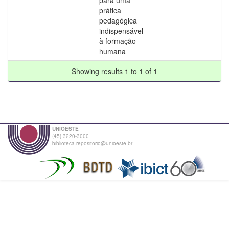
prática
pedagógica
indispensável
à formação
humana
Showing results 1 to 1 of 1
UNIOESTE
(45) 3220-3000
biblioteca.repositorio@unioeste.br