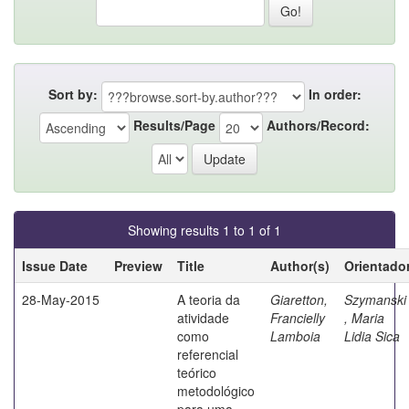
Sort by:
In order:
Results/Page
Authors/Record:
Showing results 1 to 1 of 1
Issue Date
Preview
Title
Author(s)
Orientado
28-May-2015
A teoria da
Giaretton,
Szymanski
atividade
Francielly
, Maria
como
Lamboia
Lidia Sica
referencial
teórico
metodológico
para uma