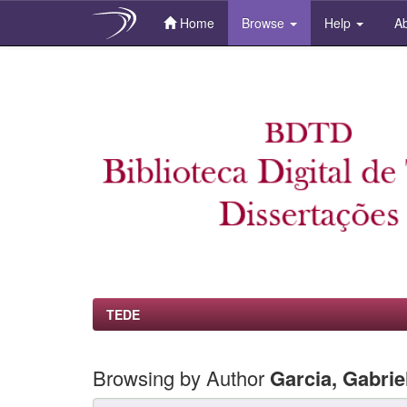
Home
Browse
Help
Ab
Skip
navigation
TEDE
Browsing by Author
Garcia, Gabrie