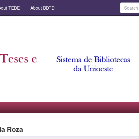
out TEDE
About BDTD
la Roza