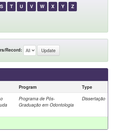
S
T
U
V
W
X
Y
Z
rs/Record:
Program
Type
ão
Programa de Pós-
Dissertação
ruda
Graduação em Odontologia