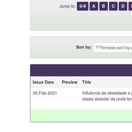
0-9
A
B
C
D
Jump to:
Sort by:
Issue Date
Preview
Title
25-Feb-2021
Influência da obesidade e
óssea alveolar da prole fe