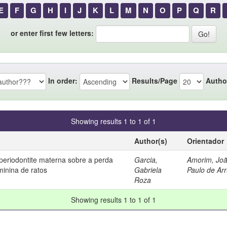
E
F
G
H
I
J
K
L
M
N
O
P
Q
R
or enter first few letters:
In order:
Results/Page
Autho
Showing results 1 to 1 of 1
Author(s)
Orientador
 periodontite materna sobre a perda
Garcia,
Amorim, Jo
minina de ratos
Gabriela
Paulo de Ar
Roza
Showing results 1 to 1 of 1