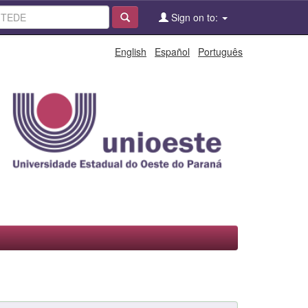
Sign on to:
English
Español
Português