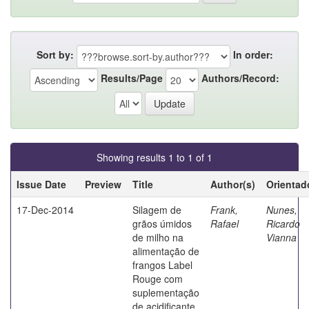
Sort by:
In order:
Results/Page
Authors/Record:
Showing results 1 to 1 of 1
Issue Date
Preview
Title
Author(s)
Orientad
17-Dec-2014
Silagem de
Frank,
Nunes,
grãos úmidos
Rafael
Ricardo
de milho na
Vianna
alimentação de
frangos Label
Rouge com
suplementação
de acidificante