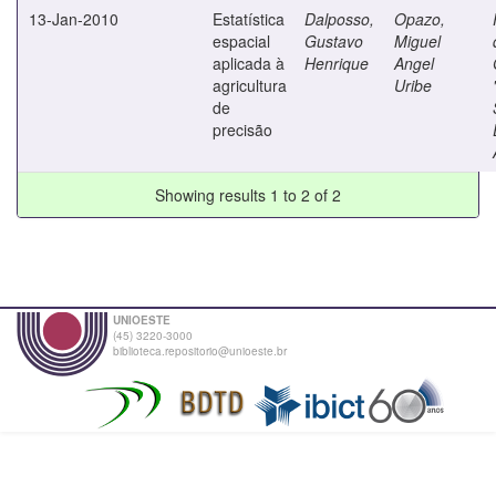
13-Jan-2010
Estatística
Dalposso,
Opazo,
espacial
Gustavo
Miguel
aplicada à
Henrique
Angel
agricultura
Uribe
de
precisão
Showing results 1 to 2 of 2
UNIOESTE
(45) 3220-3000
biblioteca.repositorio@unioeste.br