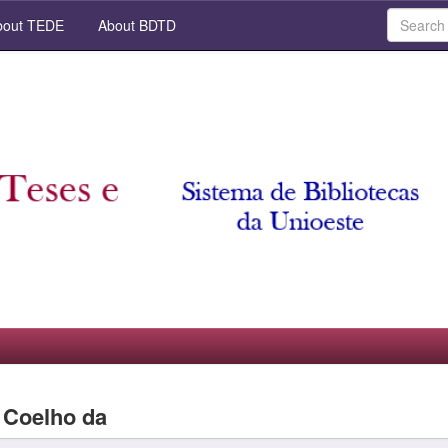
out TEDE
About BDTD
 Coelho da