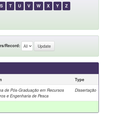
S
T
U
V
W
X
Y
Z
rs/Record:
m
Type
ma de Pós-Graduação em Recursos
Dissertação
ros e Engenharia de Pesca