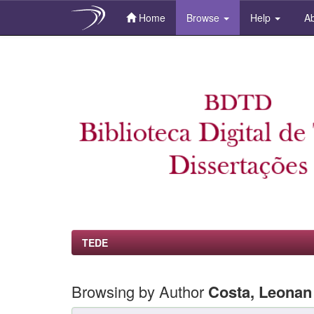
Home
Browse
Help
Ab
Skip
navigation
TEDE
Browsing by Author
Costa, Leonan