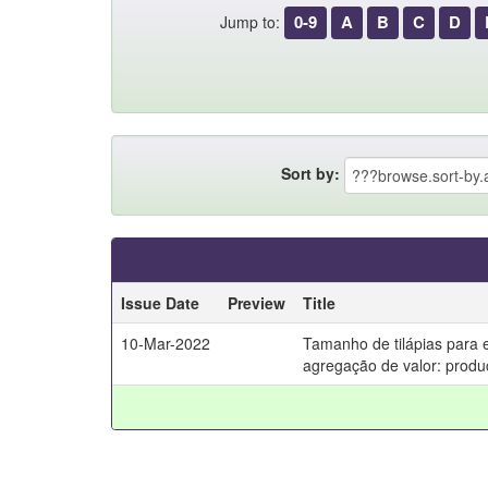
0-9
A
B
C
D
Jump to:
Sort by:
Issue Date
Preview
Title
10-Mar-2022
Tamanho de tilápias para 
agregação de valor: produ