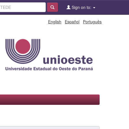
Sign on to:
English
Español
Português