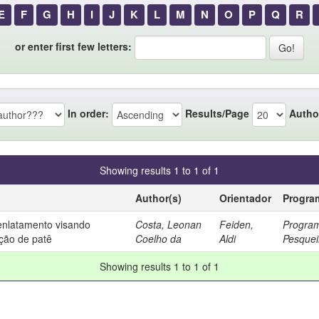
E
F
G
H
I
J
K
L
M
N
O
P
Q
R
or enter first few letters:
In order:
Results/Page
Autho
Showing results 1 to 1 of 1
Author(s)
Orientador
Progra
enlatamento visando
Costa, Leonan
Feiden,
Progra
ção de patê
Coelho da
Aldi
Pesquei
Showing results 1 to 1 of 1