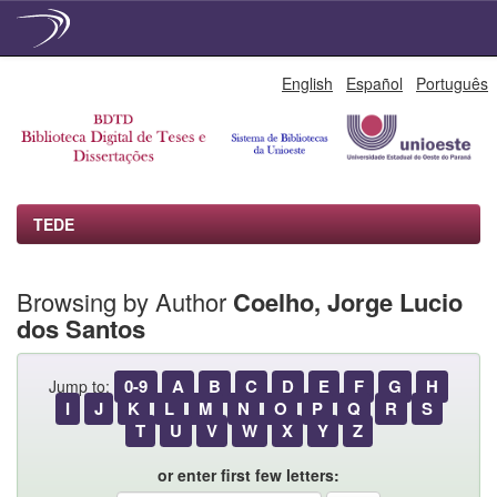
Skip
English
Español
Português
navigation
TEDE
Browsing by Author
Coelho, Jorge Lucio
dos Santos
0-9
A
B
C
D
E
F
G
H
Jump to:
I
J
K
L
M
N
O
P
Q
R
S
T
U
V
W
X
Y
Z
or enter first few letters: