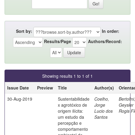
Sort by:
In order:
Results/Page
Authors/Record:
Showing results 1 to 1 of 1
Issue Date
Preview
Title
Author(s)
Orienta
30-Aug-2019
Sustentabilidade
Coelho,
Bertolini
x agrotóxico de
Jorge
Geysler
origem ilícita:
Lucio dos
Rogis Fl
um estudo da
Santos
percepção e
comportamento
ambiental de