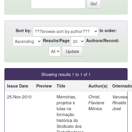
Sort by:
In order:
Results/Page
Authors/Record:
Showing results 1 to 1 of 1
Issue Date
Preview
Title
Author(s)
Orientado
25-Nov-2010
Memórias,
Christ,
Varussa,
projetos e
Flaviane
Rinaldo
lutas na
Mônica
José
formação
histórica do
Sindicato dos
Trabalhadores