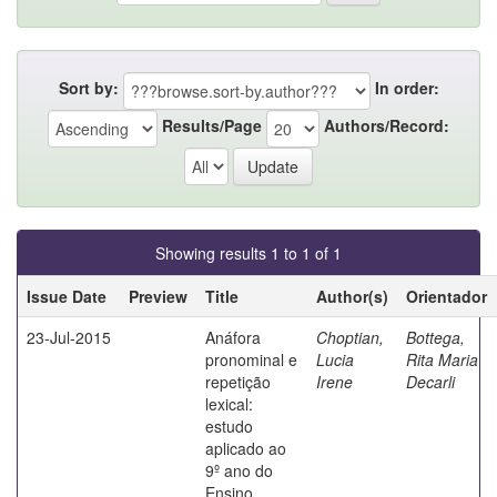
Sort by:
In order:
Results/Page
Authors/Record:
Showing results 1 to 1 of 1
Issue Date
Preview
Title
Author(s)
Orientador
23-Jul-2015
Anáfora
Choptian,
Bottega,
pronominal e
Lucia
Rita Maria
repetição
Irene
Decarli
lexical:
estudo
aplicado ao
9º ano do
Ensino