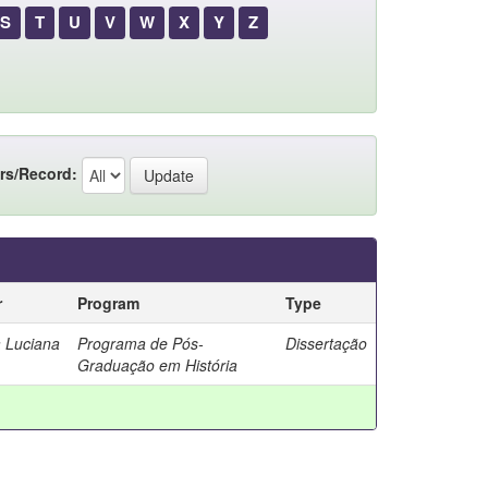
S
T
U
V
W
X
Y
Z
rs/Record:
r
Program
Type
a Luciana
Programa de Pós-
Dissertação
Graduação em História