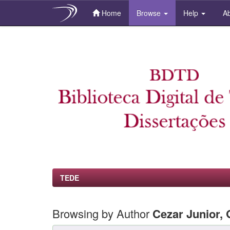
Home
Browse
Help
Ab
Skip
navigation
TEDE
Browsing by Author
Cezar Junior, 