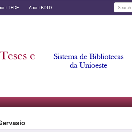
out TEDE
About BDTD
Gervasio