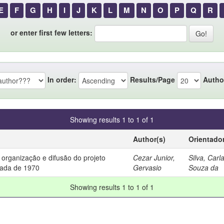
E
F
G
H
I
J
K
L
M
N
O
P
Q
R
or enter first few letters:
In order:
Results/Page
Autho
Showing results 1 to 1 of 1
Author(s)
Orientado
 organização e difusão do projeto
Cezar Junior,
Silva, Carl
écada de 1970
Gervasio
Souza da
Showing results 1 to 1 of 1