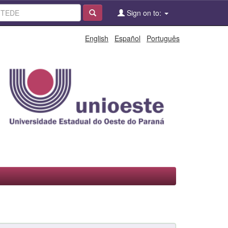
Sign on to:
English
Español
Português