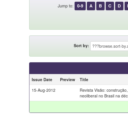
0-9
A
B
C
D
Jump to:
Sort by:
Issue Date
Preview
Title
15-Aug-2012
Revista Visão: construção,
neoliberal no Brasil na d