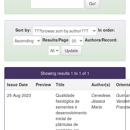
Sort by:
In order:
Results/Page
Authors/Record:
Showing results 1 to 1 of 1
Issue Date
Preview
Title
Author(s)
Orient
25-Aug-2023
Qualidade
Cenedese,
Guimar
fisiológica de
Jéssica
Vandeir
sementes e
Maria
Francis
desenvolvimento
inicial de
plântulas de
açaizeiro em