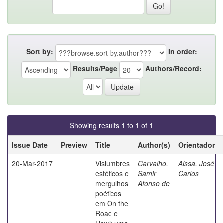
Sort by:
In order:
Results/Page
Authors/Record:
Showing results 1 to 1 of 1
Issue Date
Preview
Title
Author(s)
Orientador
20-Mar-2017
Vislumbres
Carvalho,
Aissa, José
estéticos e
Samir
Carlos
mergulhos
Afonso de
poéticos
em On the
Road e
Howl: uma