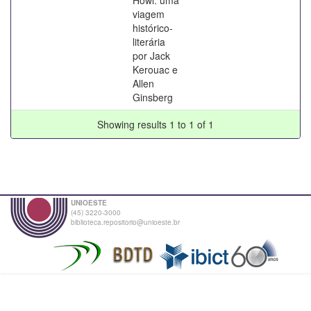
viagem
histórico-
literária
por Jack
Kerouac e
Allen
Ginsberg
Showing results 1 to 1 of 1
UNIOESTE
(45) 3220-3000
biblioteca.repositorio@unioeste.br