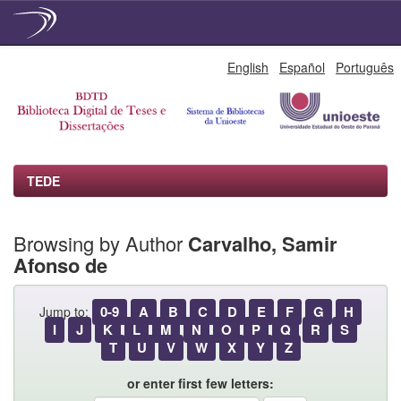
Skip
English
Español
Português
navigation
TEDE
Browsing by Author
Carvalho, Samir
Afonso de
0-9
A
B
C
D
E
F
G
H
Jump to:
I
J
K
L
M
N
O
P
Q
R
S
T
U
V
W
X
Y
Z
or enter first few letters: