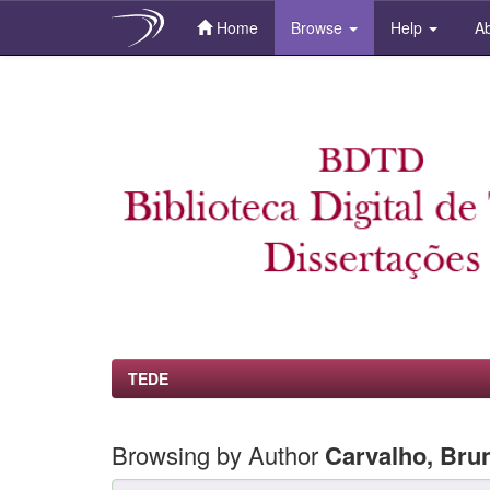
Home
Browse
Help
Ab
Skip
navigation
TEDE
Browsing by Author
Carvalho, Bru