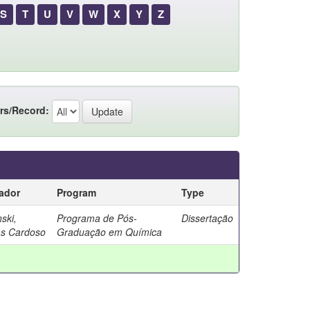
S
T
U
V
W
X
Y
Z
rs/Record:
ador
Program
Type
ski,
Programa de Pós-
Dissertação
s Cardoso
Graduação em Química