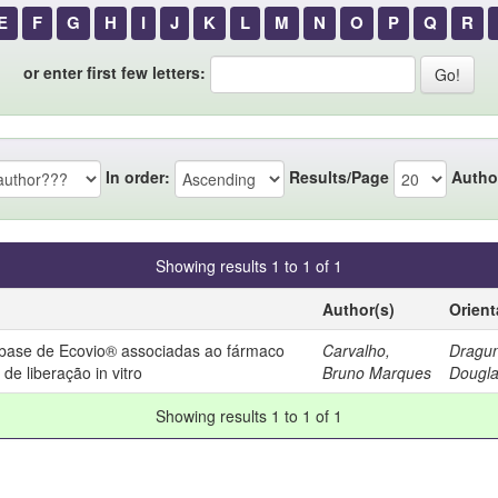
E
F
G
H
I
J
K
L
M
N
O
P
Q
R
or enter first few letters:
In order:
Results/Page
Autho
Showing results 1 to 1 of 1
Author(s)
Orient
 base de Ecovio® associadas ao fármaco
Carvalho,
Dragun
de liberação in vitro
Bruno Marques
Dougla
Showing results 1 to 1 of 1