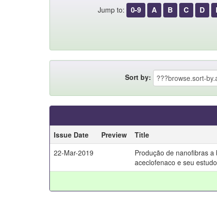
0-9
A
B
C
D
Jump to:
Sort by:
Issue Date
Preview
Title
22-Mar-2019
Produção de nanofibras a
aceclofenaco e seu estudo 