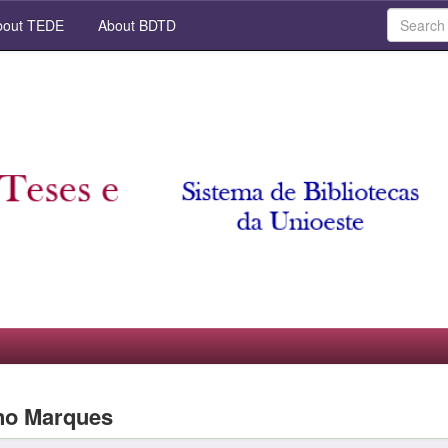
out TEDE
About BDTD
no Marques