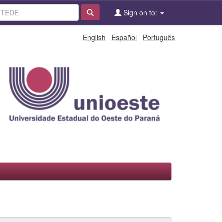
Sign on to:
English
Español
Português