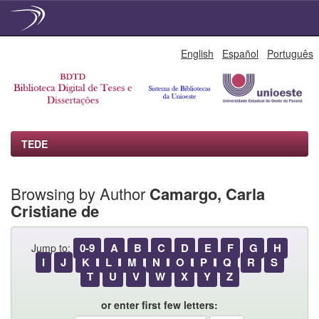
Skip
English
Español
Português
navigation
TEDE
Browsing by Author
Camargo, Carla
Cristiane de
0-9
A
B
C
D
E
F
G
H
Jump to:
I
J
K
L
M
N
O
P
Q
R
S
T
U
V
W
X
Y
Z
or enter first few letters: