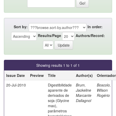
Sort by:
In order:
Results/Page
Authors/Record:
Showing results 1 to 1 of 1
Issue Date
Preview
Title
Author(s)
Orientador
20-Jul-2010
Digestibilidade
Brum,
Boscolo,
aparente de
Jackeline
Wilson
derivados de
Marcante
Rogério
soja (Glycine
Dallagnol
max),
parâmetros
hematológicos