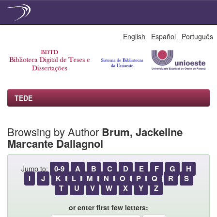
Skip
English
Español
Português
navigation
TEDE
Browsing by Author
Brum, Jackeline
Marcante Dallagnol
0-9
A
B
C
D
E
F
G
H
Jump to:
I
J
K
L
M
N
O
P
Q
R
S
T
U
V
W
X
Y
Z
or enter first few letters: