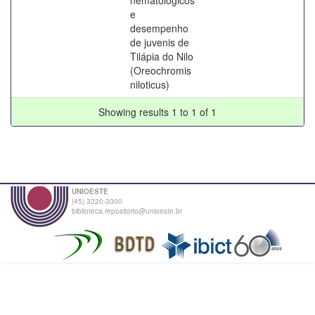
e
desempenho
de juvenis de
Tilápia do Nilo
(Oreochromis
niloticus)
Showing results 1 to 1 of 1
UNIOESTE
(45) 3220-3000
biblioteca.repositorio@unioeste.br