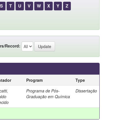
S
T
U
V
W
X
Y
Z
rs/Record:
ntador
Program
Type
atti,
Programa de Pós-
Dissertação
aldo
Graduação em Química
ecido