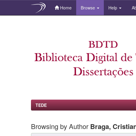
Home
Browse
Help
Ab
Skip
navigation
TEDE
Browsing by Author
Braga, Cristia