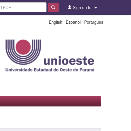
Sign on to:
English
Español
Português