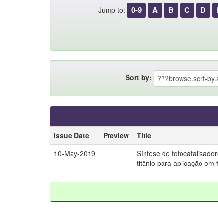
0-9
A
B
C
D
Jump to:
Sort by:
Issue Date
Preview
Title
10-May-2019
Síntese de fotocatalisado
titânio para aplicação e