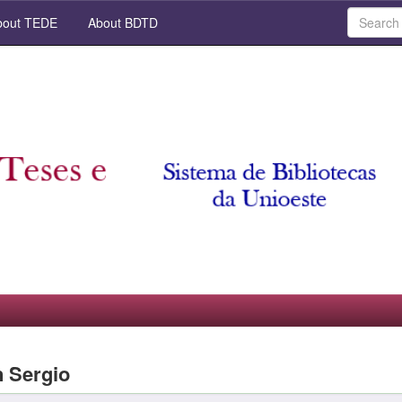
out TEDE
About BDTD
n Sergio