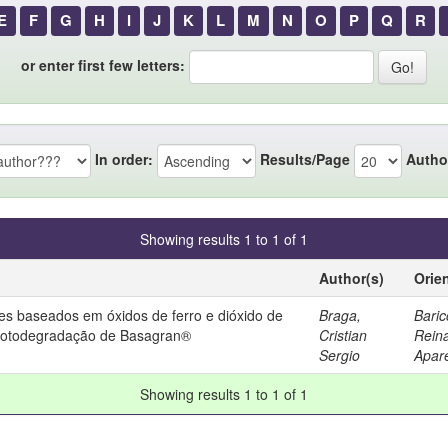
E
F
G
H
I
J
K
L
M
N
O
P
Q
R
or enter first few letters:
In order:
Results/Page
Autho
Showing results 1 to 1 of 1
Author(s)
Orie
res baseados em óxidos de ferro e dióxido de
Braga,
Baricc
m fotodegradação de Basagran®
Cristian
Rein
Sergio
Apar
Showing results 1 to 1 of 1