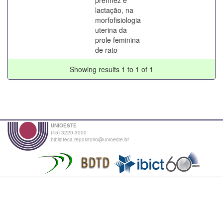
lactação, na
morfofisiologia
uterina da
prole feminina
de rato
Showing results 1 to 1 of 1
UNIOESTE
(45) 3220-3000
biblioteca.repositorio@unioeste.br