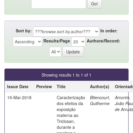
Sort by:
In order:
Results/Page
Authors/Record:
Showing results 1 to 1 of 1
Issue Date
Preview
Title
Author(s)
Orientad
19-Mar-2018
Caracterização
Bitencourt,
Amorim,
dos efeitos da
Guilherme
João Pau
exposição
de Arrud
materna ao
Triclosan,
durante a
prenhez e