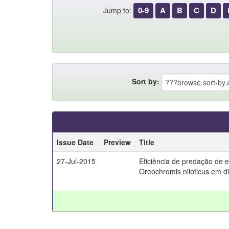
0-9
A
B
C
D
Jump to:
Sort by:
Issue Date
Preview
Title
27-Jul-2015
Eficiência de predação de e
Oreochromis niloticus em d