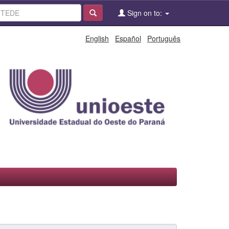
Sign on to:
English
Español
Português