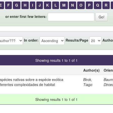
E
F
G
H
I
J
K
L
M
N
O
P
Q
R
or enter first few letters:
In order:
Results/Page
Autho
Showing results 1 to 1 of 1
Author(s)
Orien
spécies nativas sobre a espécie exótica
Birck,
Baumg
iferentes complexidades de habitat
Tiago
Dirce
Showing results 1 to 1 of 1