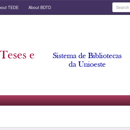
out TEDE
About BDTD