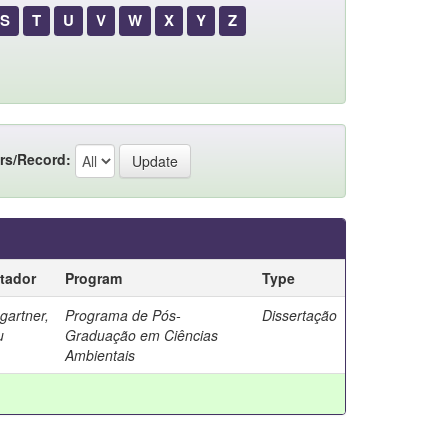
S
T
U
V
W
X
Y
Z
rs/Record:
tador
Program
Type
artner,
Programa de Pós-
Dissertação
u
Graduação em Ciências
Ambientais