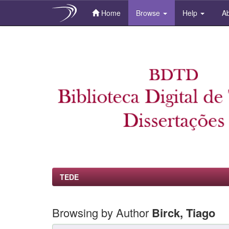
Home
Browse
Help
Ab
Skip
navigation
TEDE
Browsing by Author
Birck, Tiago