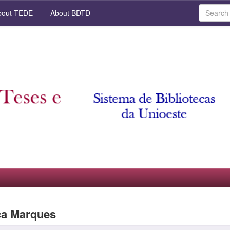
out TEDE
About BDTD
ica Marques