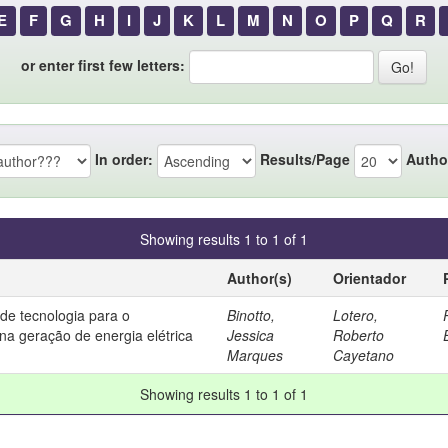
E
F
G
H
I
J
K
L
M
N
O
P
Q
R
or enter first few letters:
In order:
Results/Page
Autho
Showing results 1 to 1 of 1
Author(s)
Orientador
de tecnologia para o
Binotto,
Lotero,
na geração de energia elétrica
Jessica
Roberto
Marques
Cayetano
Showing results 1 to 1 of 1