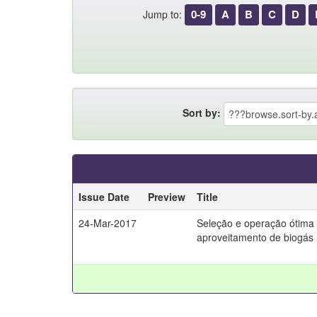
0-9
A
B
C
D
Jump to:
Sort by:
Issue Date
Preview
Title
24-Mar-2017
Seleção e operação ótima 
aproveitamento de biogás 