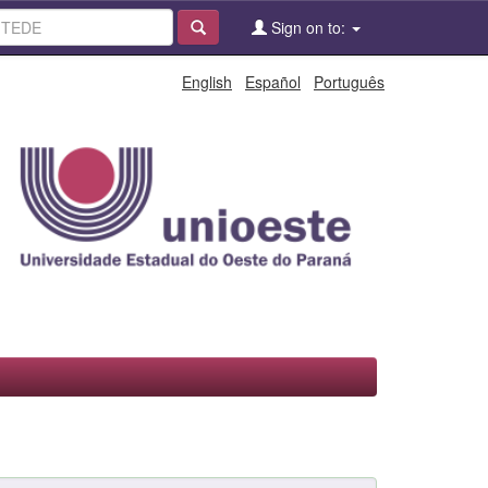
Sign on to:
English
Español
Português