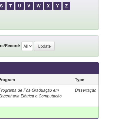
S
T
U
V
W
X
Y
Z
rs/Record:
Program
Type
Programa de Pós-Graduação em
Dissertação
Engenharia Elétrica e Computação