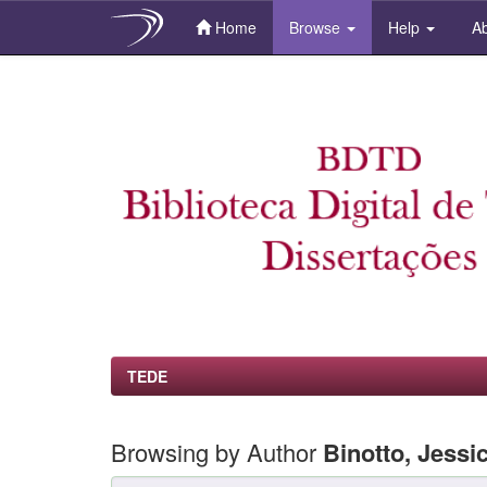
Home
Browse
Help
Ab
Skip
navigation
TEDE
Browsing by Author
Binotto, Jess