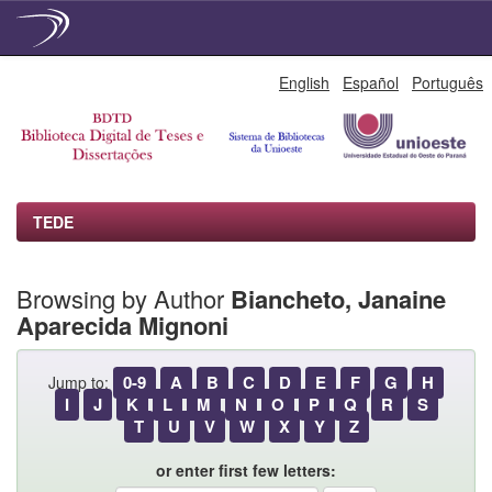
Skip
English
Español
Português
navigation
TEDE
Browsing by Author
Biancheto, Janaine
Aparecida Mignoni
0-9
A
B
C
D
E
F
G
H
Jump to:
I
J
K
L
M
N
O
P
Q
R
S
T
U
V
W
X
Y
Z
or enter first few letters: