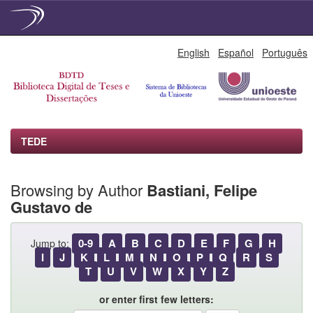
Skip
English
Español
Português
navigation
TEDE
Browsing by Author
Bastiani, Felipe
Gustavo de
0-9
A
B
C
D
E
F
G
H
Jump to:
I
J
K
L
M
N
O
P
Q
R
S
T
U
V
W
X
Y
Z
or enter first few letters: