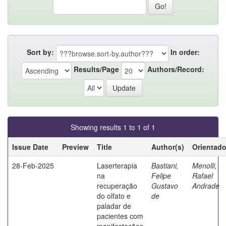
Sort by:
In order:
Results/Page
Authors/Record:
Showing results 1 to 1 of 1
Issue Date
Preview
Title
Author(s)
Orientado
28-Feb-2025
Laserterapia
Bastiani,
Menolli,
na
Felipe
Rafael
recuperação
Gustavo
Andrade
do olfato e
de
paladar de
pacientes com
manifestações