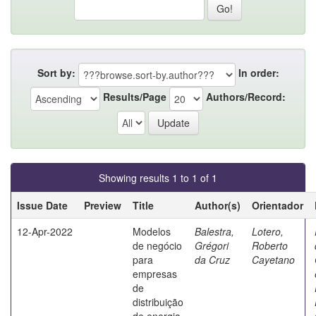
Sort by:
In order:
Results/Page
Authors/Record:
Showing results 1 to 1 of 1
Issue Date
Preview
Title
Author(s)
Orientador
12-Apr-2022
Modelos
Balestra,
Lotero,
de negócio
Grégori
Roberto
para
da Cruz
Cayetano
empresas
de
distribuição
de energia