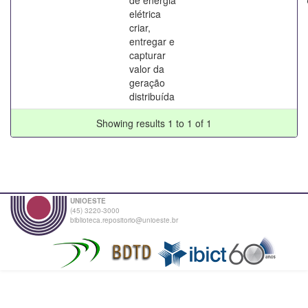
elétrica
criar,
entregar e
capturar
valor da
geração
distribuída
Showing results 1 to 1 of 1
UNIOESTE
(45) 3220-3000
biblioteca.repositorio@unioeste.br