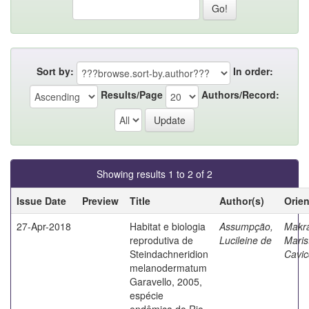
Sort by:
In order:
Results/Page
Authors/Record:
Showing results 1 to 2 of 2
Issue Date
Preview
Title
Author(s)
Orie
27-Apr-2018
Habitat e biologia
Assumpção,
Makra
reprodutiva de
Lucileine de
Maris
Steindachneridion
Cavic
melanodermatum
Garavello, 2005,
espécie
endêmica do Rio