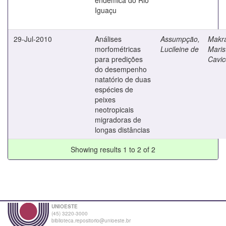
Iguaçu
29-Jul-2010
Análises
Assumpção,
Makra
morfométricas
Lucileine de
Maris
para predições
Cavic
do desempenho
natatório de duas
espécies de
peixes
neotropicais
migradoras de
longas distâncias
Showing results 1 to 2 of 2
UNIOESTE
(45) 3220-3000
biblioteca.repositorio@unioeste.br