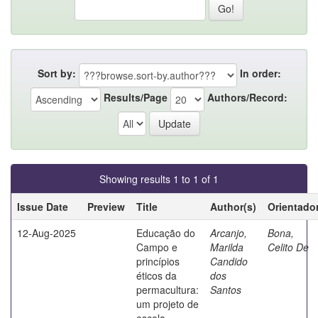
Sort by:
In order:
Results/Page
Authors/Record:
Showing results 1 to 1 of 1
Issue Date
Preview
Title
Author(s)
Orientado
12-Aug-2025
Educação do
Arcanjo,
Bona,
Campo e
Marilda
Celito De
princípios
Candido
éticos da
dos
permacultura:
Santos
um projeto de
escola