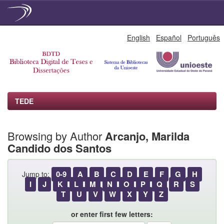
Skip
English
Español
Português
navigation
TEDE
Browsing by Author
Arcanjo, Marilda
Candido dos Santos
0-9
A
B
C
D
E
F
G
H
Jump to:
I
J
K
L
M
N
O
P
Q
R
S
T
U
V
W
X
Y
Z
or enter first few letters: