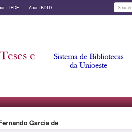
out TEDE
About BDTD
 Fernando Garcia de