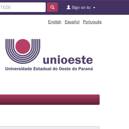
Sign on to:
English
Español
Português