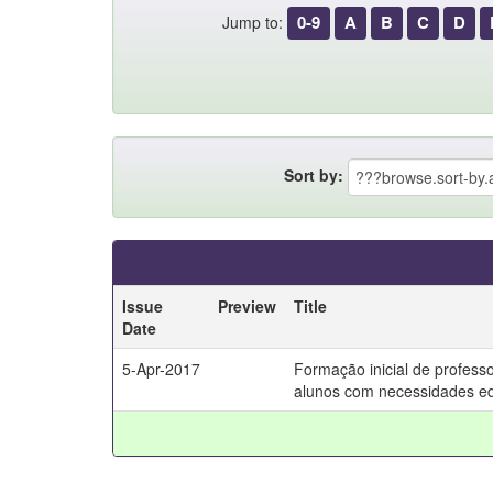
0-9
A
B
C
D
Jump to:
Sort by:
Issue
Preview
Title
Date
5-Apr-2017
Formação inicial de profes
alunos com necessidades ed