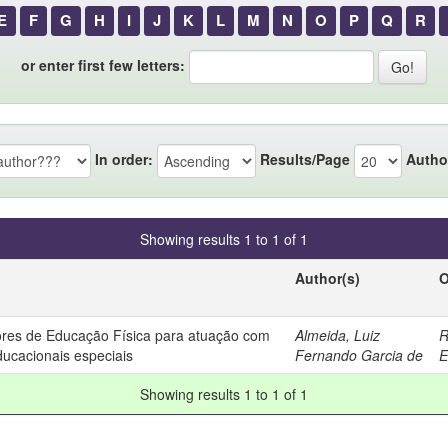
E
F
G
H
I
J
K
L
M
N
O
P
Q
R
or enter first few letters:
In order:
Results/Page
Autho
Showing results 1 to 1 of 1
Author(s)
O
sores de Educação Física para atuação com
Almeida, Luiz
R
ucacionais especiais
Fernando Garcia de
E
Showing results 1 to 1 of 1