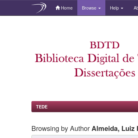
Home
Browse
Help
Ab
Skip
navigation
TEDE
Browsing by Author
Almeida, Luiz