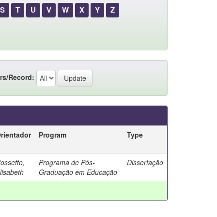
S
T
U
V
W
X
Y
Z
rs/Record:
rientador
Program
Type
ossetto,
Programa de Pós-
Dissertação
lisabeth
Graduação em Educação