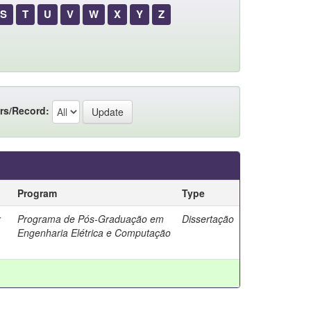
S
T
U
V
W
X
Y
Z
rs/Record:
Program
Type
r
Programa de Pós-Graduação em
Dissertação
Engenharia Elétrica e Computação