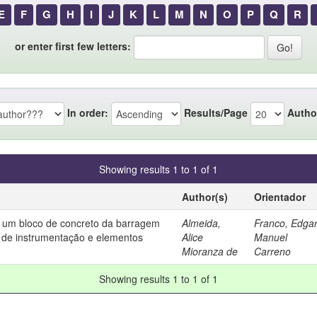
E
F
G
H
I
J
K
L
M
N
O
P
Q
R
or enter first few letters:
In order:
Results/Page
Autho
Showing results 1 to 1 of 1
Author(s)
Orientador
e um bloco de concreto da barragem
Almeida,
Franco, Edga
os de instrumentação e elementos
Alice
Manuel
Mioranza de
Carreno
Showing results 1 to 1 of 1