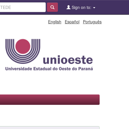
Sign on to:
English
Español
Português