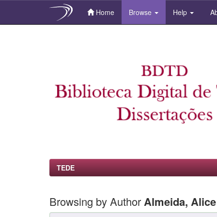
Home
Browse
Help
Ab
Skip
navigation
TEDE
Browsing by Author
Almeida, Alice