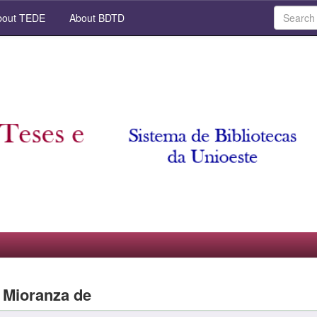
out TEDE
About BDTD
 Mioranza de