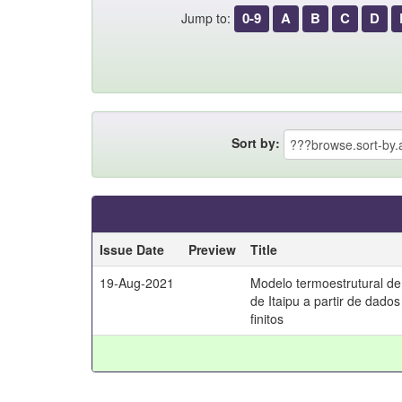
0-9
A
B
C
D
Jump to:
Sort by:
Issue Date
Preview
Title
19-Aug-2021
Modelo termoestrutural d
de Itaipu a partir de dad
finitos