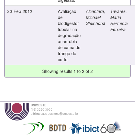
20-Feb-2012
Avaliação
Alcantara,
Tavares,
de
Michael
Maria
biodigestor
Steinhorst
Hermínia
tubular na
Ferreira
degradação
anaeróbia
de cama de
frango de
corte
Showing results 1 to 2 of 2
UNIOESTE
(45) 3220-3000
biblioteca.repositorio@unioeste.br