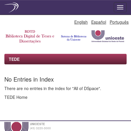
Skip
English
Español
Português
navigation
TEDE
No Entries in Index
There are no entries in the index for "All of DSpace".
TEDE Home
UNIOESTE
(45) 3220-3000