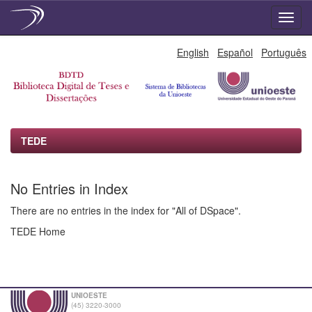
Skip
English
Español
Português
navigation
TEDE
No Entries in Index
There are no entries in the index for "All of DSpace".
TEDE Home
UNIOESTE
(45) 3220-3000