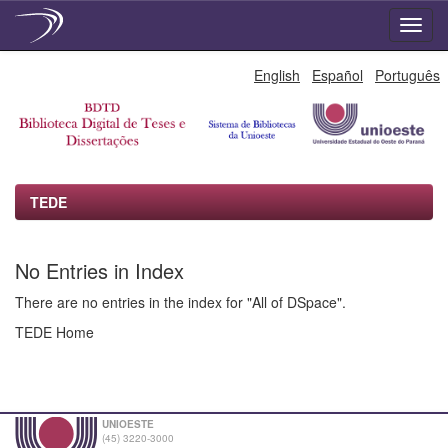
Skip
English
Español
Português
navigation
TEDE
No Entries in Index
There are no entries in the index for "All of DSpace".
TEDE Home
UNIOESTE
(45) 3220-3000