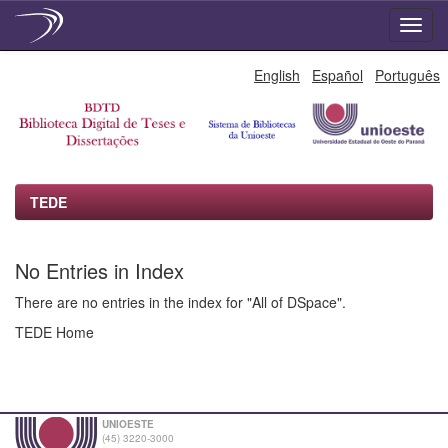
Skip
English
Español
Português
navigation
TEDE
No Entries in Index
There are no entries in the index for "All of DSpace".
TEDE Home
UNIOESTE
(45) 3220-3000