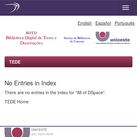
Skip
English
Español
Português
navigation
TEDE
No Entries in Index
There are no entries in the index for "All of DSpace".
TEDE Home
UNIOESTE
(45) 3220-3000