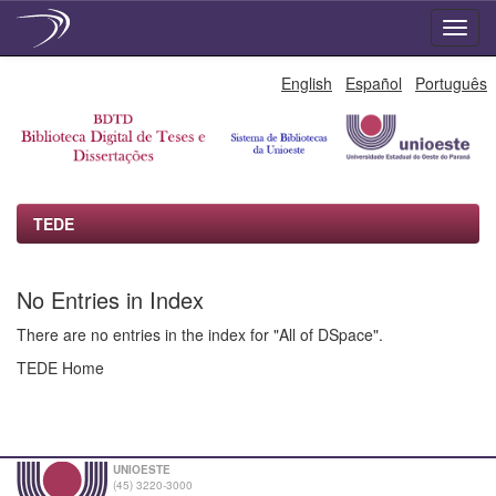
Skip
English
Español
Português
navigation
TEDE
No Entries in Index
There are no entries in the index for "All of DSpace".
TEDE Home
UNIOESTE
(45) 3220-3000