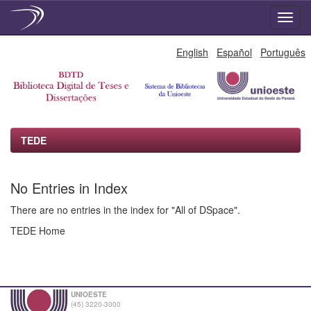
Skip
English
Español
Português
navigation
TEDE
No Entries in Index
There are no entries in the index for "All of DSpace".
TEDE Home
UNIOESTE
(45) 3220-3000