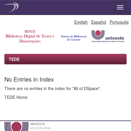
Skip
English
Español
Português
navigation
TEDE
No Entries in Index
There are no entries in the index for "All of DSpace".
TEDE Home
UNIOESTE
(45) 3220-3000