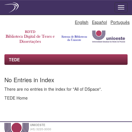
Skip
English
Español
Português
navigation
TEDE
No Entries in Index
There are no entries in the index for "All of DSpace".
TEDE Home
UNIOESTE
(45) 3220-3000