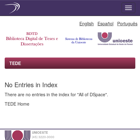
Skip
English
Español
Português
navigation
TEDE
No Entries in Index
There are no entries in the index for "All of DSpace".
TEDE Home
UNIOESTE
(45) 3220-3000