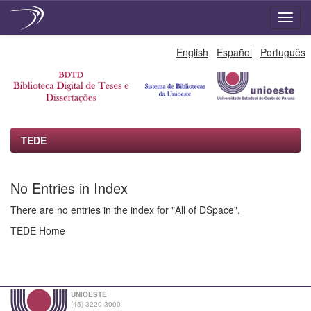
Skip
English
Español
Português
navigation
TEDE
No Entries in Index
There are no entries in the index for "All of DSpace".
TEDE Home
UNIOESTE
(45) 3220-3000