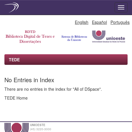
Skip
English
Español
Português
navigation
TEDE
No Entries in Index
There are no entries in the index for "All of DSpace".
TEDE Home
UNIOESTE
(45) 3220-3000