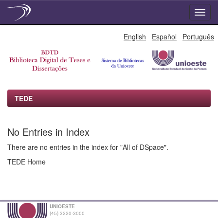
Skip
English
Español
Português
navigation
TEDE
No Entries in Index
There are no entries in the index for "All of DSpace".
TEDE Home
UNIOESTE
(45) 3220-3000