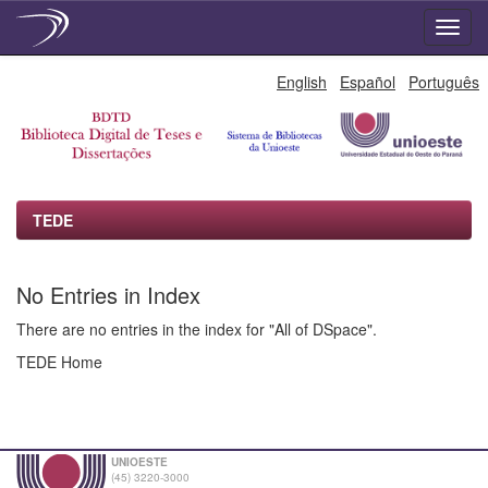
Skip
English
Español
Português
navigation
TEDE
No Entries in Index
There are no entries in the index for "All of DSpace".
TEDE Home
UNIOESTE
(45) 3220-3000