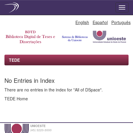
Skip
English
Español
Português
navigation
TEDE
No Entries in Index
There are no entries in the index for "All of DSpace".
TEDE Home
UNIOESTE
(45) 3220-3000