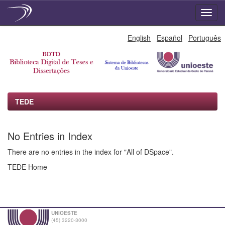
Skip
English
Español
Português
navigation
TEDE
No Entries in Index
There are no entries in the index for "All of DSpace".
TEDE Home
UNIOESTE
(45) 3220-3000