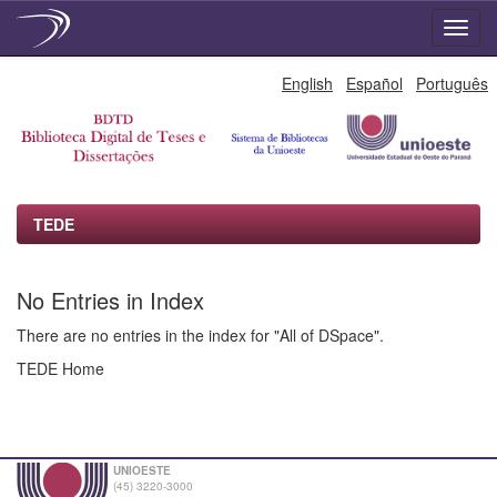
Skip
English
Español
Português
navigation
TEDE
No Entries in Index
There are no entries in the index for "All of DSpace".
TEDE Home
UNIOESTE
(45) 3220-3000