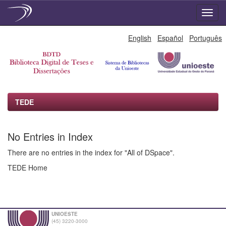
Skip
English
Español
Português
navigation
TEDE
No Entries in Index
There are no entries in the index for "All of DSpace".
TEDE Home
UNIOESTE
(45) 3220-3000